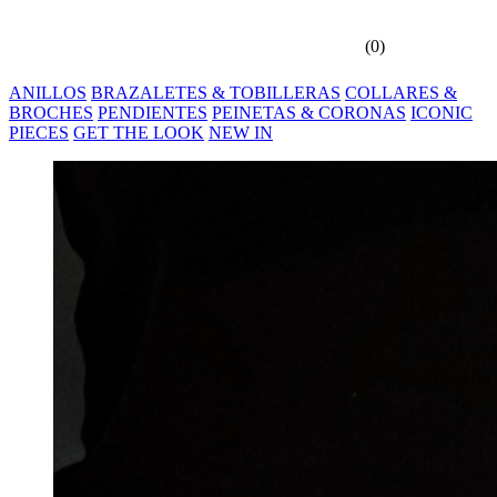
(
0
)
ANILLOS
BRAZALETES & TOBILLERAS
COLLARES &
BROCHES
PENDIENTES
PEINETAS & CORONAS
ICONIC
PIECES
GET THE LOOK
NEW IN