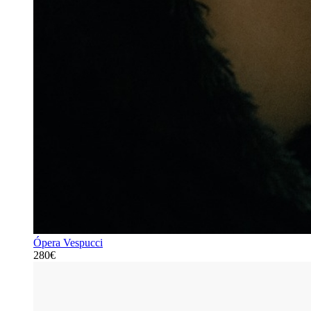
Ópera Vespucci
280€