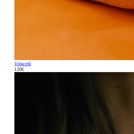
Tobicelli
120€