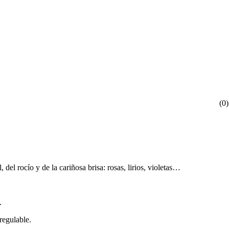
(
0
)
l, del rocío y de la cariñosa brisa: rosas, lirios, violetas…
.
regulable.